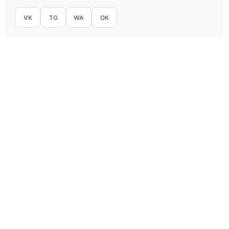
VK
TG
WA
OK