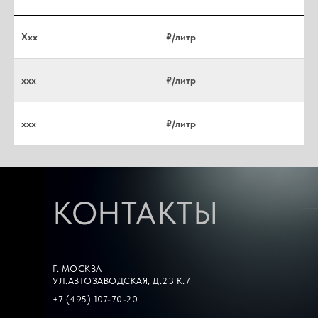
Ххх
₽/литр
xxx
₽/литр
xxx
₽/литр
КОНТАКТЫ
Г. МОСКВА
УЛ.АВТОЗАВОДСКАЯ, Д.23 К.7
+7 (495) 107-70-20