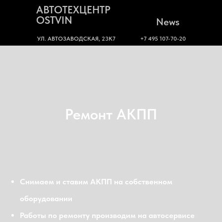
АВТОТЕХЦЕНТР
OSTVIN
News
УЛ. АВТОЗАВОДСКАЯ, 23К7
+7 495 107-70-20
Ремонт АКПП
Снимаем и ставим АКПП на собственном
оборудовании
Работы по ремонту производим на автосервисе